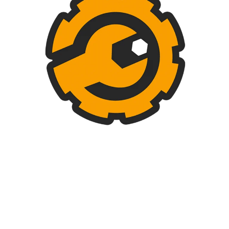
DESCRIPCIÓN
SHIPPING & DELIVERY
ja Portacable Tipo Malla en U
Bandeja Portacable Tipo Malla e
40CM X 5CM X 3 MTS
50CM X 5CM X 3 MTS
300 in stock
450 in stock
$
90.000
$
164.000