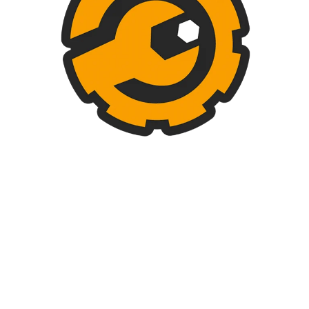
ptor Doble Conmutable Galica 2
Pulsador Timbre Galica 2
1000 in stock
1000 in stock
$
15.500
$
10.500