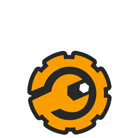
SKU
Int-86493
Category
Interruptores y Toma Corriente
Productos relacionados
Caja Mecanismo
Interruptor Doble
Inter
200 in stock
200 in stock