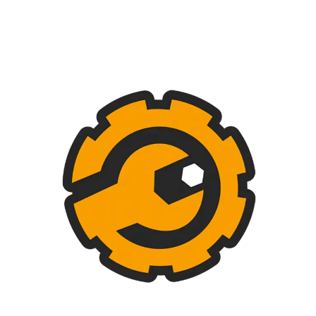
*
Nombre
*
Correo electrónico
Web
Guardar mi nombre, correo electrónico y sitio web en este
navegador para la próxima vez que haga un comentario.